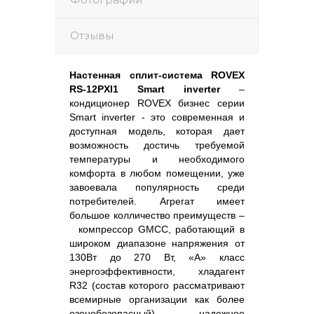
Отзывы
Настенная сплит-система
ROVEX
RS
-12
PXI
1
Smart
inverter
–
кондиционер ROVEX бизнес серии
Smart inverter - это современная и
доступная модель, которая дает
возможность достичь требуемой
температуры и необходимого
комфорта в любом помещении, уже
завоевала популярность среди
потребителей. Агрегат имеет
большое колличество преимуществ –
компрессор
GMCC
, работающий в
широком диапазоне напряжения от
130Вт до 270 Вт, «А» класс
энергоэффективности, хладагент
R32 (состав которого рассматривают
всемирные организации как более
озонобезопасный), надежное