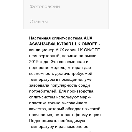
Фотографии
Отзывы
Настенная сплит-система
AUX
ASW
-
H
24
B
4/
LK
-700
R
1
LK
ON
/
OFF
-
кондиционер
AUX
серии
LK
ON/OFF
неинверторный, новинка на рынке
2019 года. Это современная и
недорогая модель, которая дает
возможность достичь требуемой
температуры в помещении, уже
завоевала популярность среди
потребителей. Для производства
сплит-систем используют марки
пластика только высочайшего
качества, который обладает высокой
прочностью, не теряет форму и цвет.
Поддерживать необходимую
температуру и равномерно ее